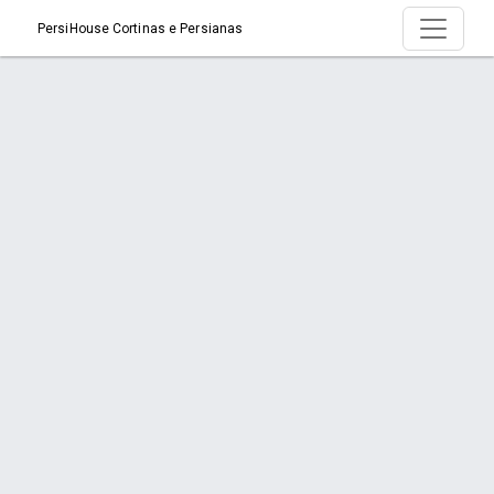
PersiHouse Cortinas e Persianas
Produto > Persiana Romana em Cascata
Início
Produto