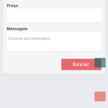
Preço
Mensagem
Enviar
Desenvolvido por Poly Design
Cubo Guia -
www.cuboguia.com.br - Desenvolvimento de Sites e
Sistemas para WEB.
© 2026 ®
Política de Cookies