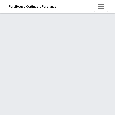
PersiHouse Cortinas e Persianas
Serviço > Manutenção de Persianas
Início
Serviço