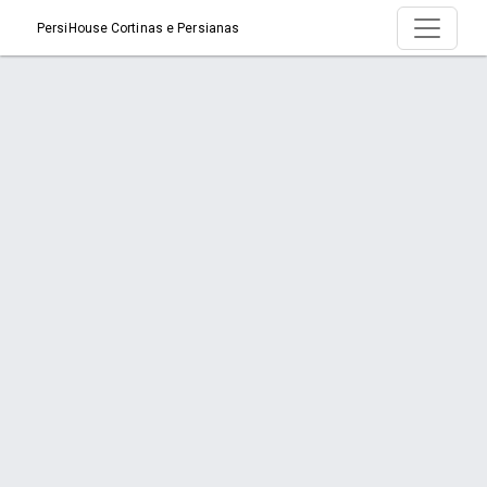
PersiHouse Cortinas e Persianas
Serviço > Manutenção de Persianas
Início
Serviço