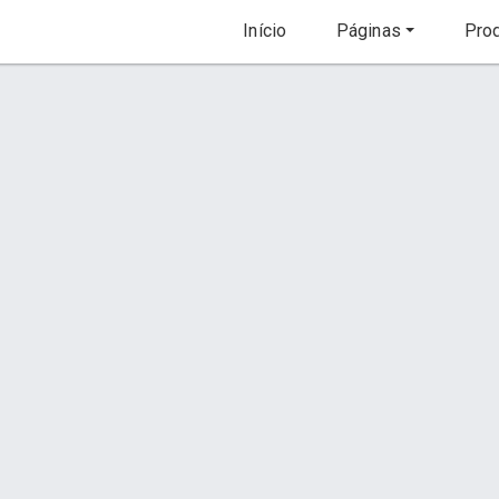
Início
Páginas
Prod
ox
Persiana Rolô Caixa Box
Orçamento via WhatsApp
Descrição
Foto