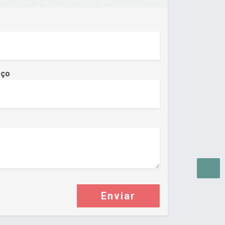
eço
Enviar