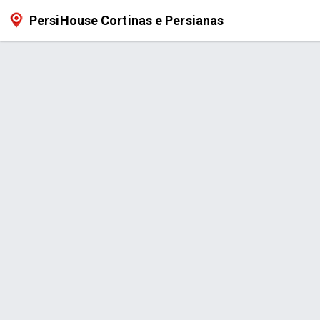
PersiHouse Cortinas e Persianas
Produto > Persiana Rolô Caixa B