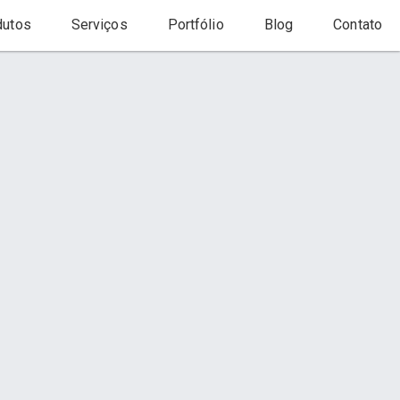
utos
Serviços
Portfólio
Blog
Contato
Início
Produto
s
Contato