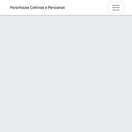
PersiHouse Cortinas e Persianas
Produto > Persiana de Madeira
Início
Produto